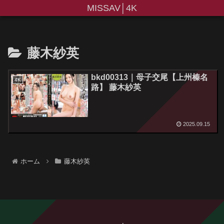
MISSAV│4K
藤木紗英
bkd00313｜母子交尾【上州榛名
4K
路】 藤木紗英
2025.09.15
ホーム
藤木紗英